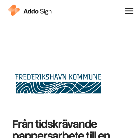
Varför Addo Sign
Från tidskrävande
pappersarbete till en