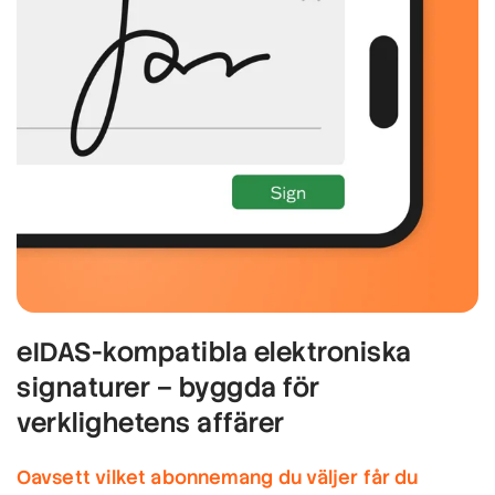
eIDAS-kompatibla elektroniska
signaturer – byggda för
verklighetens affärer
Oavsett vilket abonnemang du väljer får du