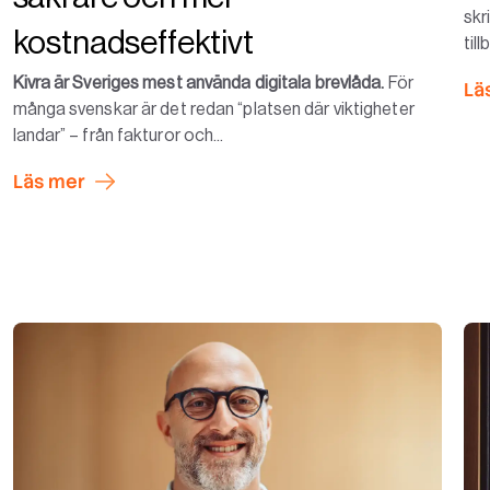
skr
kostnadseffektivt
til
Kivra är Sveriges mest använda digitala brevlåda.
För
Lä
många svenskar är det redan “platsen där viktigheter
landar” – från fakturor och...
Läs mer