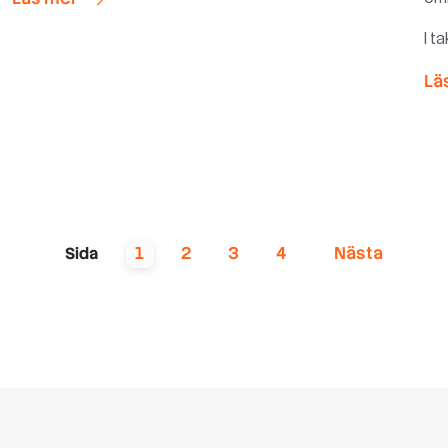
I t
Lä
1
2
3
4
Nästa
Sida