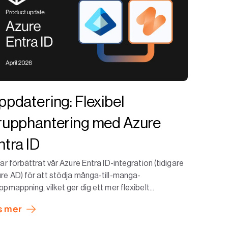
ppdatering: Flexibel
rupphantering med Azure
ntra ID
har förbättrat vår Azure Entra ID-integration (tidigare
re AD) för att stödja många-till-manga-
ppmappning, vilket ger dig ett mer flexibelt...
s mer