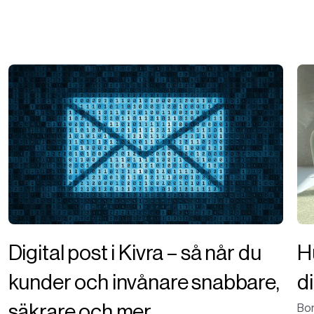
Digital post i Kivra – så når du
H
kunder och invånare snabbare,
d
säkrare och mer
Bor