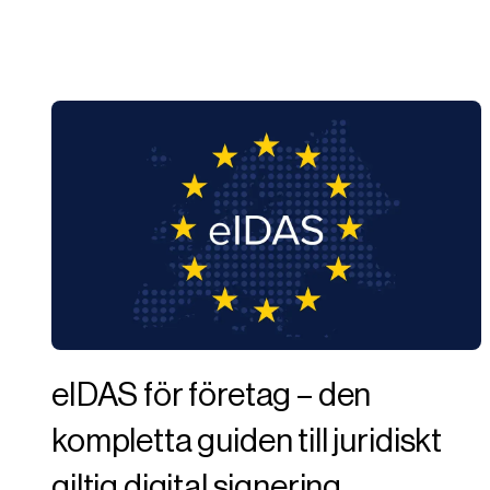
eIDAS för företag – den
kompletta guiden till juridiskt
giltig digital signering