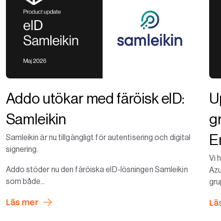
Addo utökar med färöisk eID:
U
Samleikin
g
E
Samleikin är nu tillgängligt för autentisering och digital
signering.
Vi 
Addo stöder nu den färöiska eID-lösningen Samleikin
Azu
som både...
gru
Läs mer
Lä