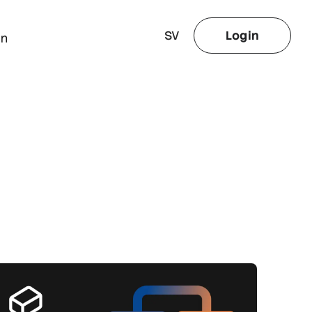
SV
Login
gn