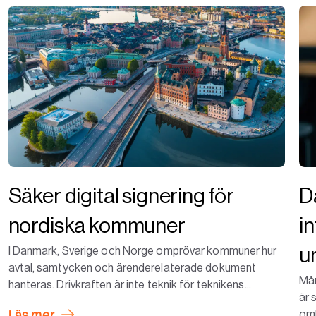
Säker digital signering för
D
nordiska kommuner
i
u
I Danmark, Sverige och Norge omprövar kommuner hur
avtal, samtycken och ärenderelaterade dokument
Mån
hanteras. Drivkraften är inte teknik för teknikens...
är 
Läs mer
omk