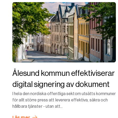
Ålesund kommun effektiviserar
digital signering av dokument
I hela den nordiska offentliga sektorn utsätts kommuner
för allt större press att leverera effektiva, säkra och
hållbara tjänster - utan att...
Läs mer