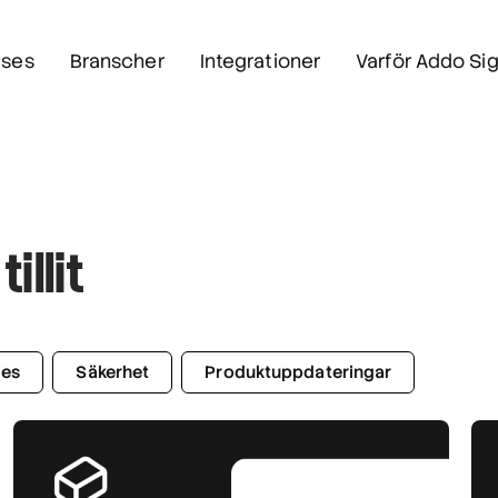
ses
Branscher
Integrationer
Varför Addo Si
llit
ies
Säkerhet
Produktuppdateringar