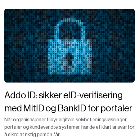
Addo ID: sikker eID-verifisering
med MitID og BankID for portaler
Når organisasjoner tilbyr digitale selvbetjeningsløsninger,
portaler og kundevendte systemer, har de et klart ansvar for
å sikre at riktig person får...