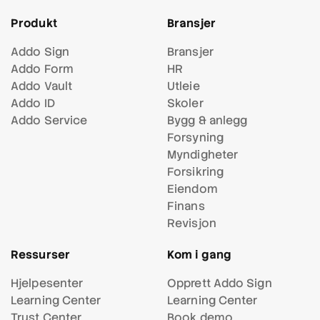
Produkt
Bransjer
Addo Sign
Bransjer
Addo Form
HR
Addo Vault
Utleie
Addo ID
Skoler
Addo Service
Bygg & anlegg
Forsyning
Myndigheter
Forsikring
Eiendom
Finans
Revisjon
Ressurser
Kom i gang
Hjelpesenter
Opprett Addo Sign
Learning Center
Learning Center
Trust Center
Book demo