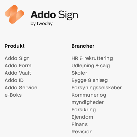
Produkt
Brancher
Addo Sign
HR & rekruttering
Addo Form
Udlejning & salg
Addo Vault
Skoler
Addo ID
Bygge & anlæg
Addo Service
Forsynings
selskaber
e-Boks
Kommuner og
myndigheder
Forsikring
Ejendom
Finans
Revision