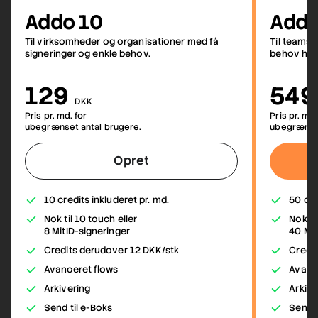
Addo 10
Addo
Til virksomheder og organisationer med få
Til teams
signeringer og enkle behov.
behov hver
129
549
DKK
Pris pr. md. for
Pris pr. md.
ubegrænset antal brugere.
ubegrænset
Opret
10 credits inkluderet pr. md.
50 cre
Nok til 10 touch eller
Nok ti
8 MitID-signeringer
40 Mit
Credits derudover 12 DKK/stk
Credi
Avanceret flows
Avanc
Arkivering
Arkive
Send til e-Boks
Send t