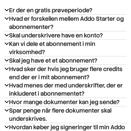
Er der en gratis prøveperiode?
Hvad er forskellen mellem Addo Starter og
abonnementer?
Skal underskrivere have en konto?
Addo Starter
Kan vi dele et abonnement i min
Addo 10, 50
virksomhed?
og 100-abonnementer
Skal jeg have et et abonnement?
Hvad sker der hvis jeg bruger flere credits
end der er i mit abonnement?
Hvad menes der med underskrifter, der er
inkluderet i abonnementet?
Hvor mange dokumenter kan jeg sende?
Spar penge når flere dokumenter skal
underskrives.
Hvordan køber jeg signeringer til min Addo