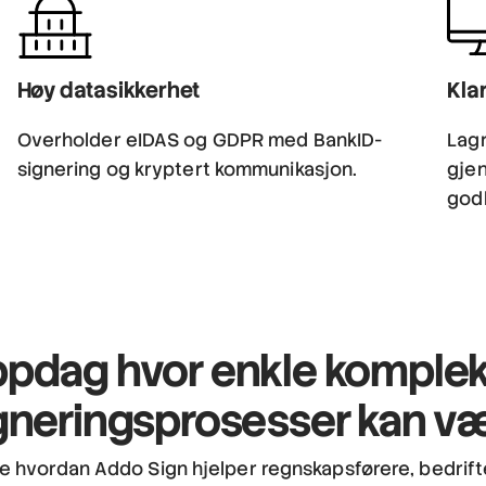
Høy datasikkerhet
Kla
Overholder eIDAS og GDPR med BankID-
Lagr
signering og kryptert kommunikasjon.
gje
godk
pdag hvor enkle
komple
gneringsprosesser kan v
se hvordan Addo Sign hjelper regnskapsførere, bedrif