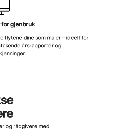
r for gjenbruk
e flytene dine som maler – ideelt for
ntakende årsrapporter og
jenninger.
kse
ære
ter og rådgivere med