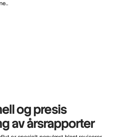
ne..
ell og presis
ng av årsrapporter
flyt er spesielt populært blant revisorer