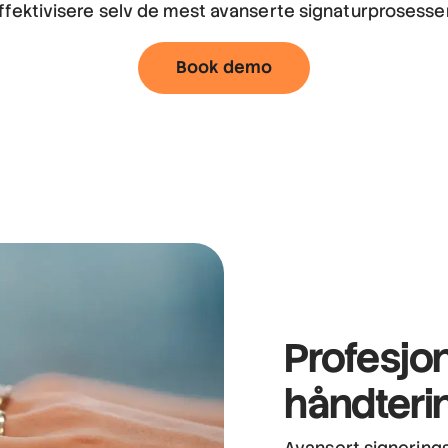
ffektivisere selv de mest avanserte signaturprosesse
Book demo
Profesjon
håndteri
Avansert signerings