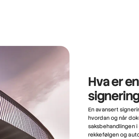
Hva er en
signering
En avansert signerin
hvordan og når dok
saksbehandlingen i 
rekkefølgen og auto