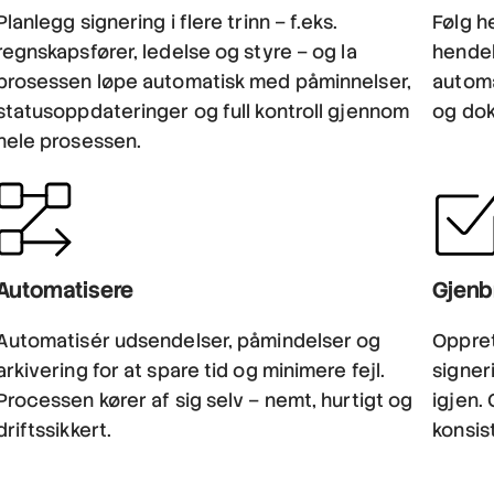
Planlegg signering i flere trinn – f.eks.
Følg h
regnskapsfører, ledelse og styre – og la
hendel
prosessen løpe automatisk med påminnelser,
automat
statusoppdateringer og full kontroll gjennom
og do
hele prosessen.
Automatisere
Gjenb
Automatisér udsendelser, påmindelser og
Oppret
arkivering for at spare tid og minimere fejl.
signer
Processen kører af sig selv – nemt, hurtigt og
igjen.
driftssikkert.
konsis