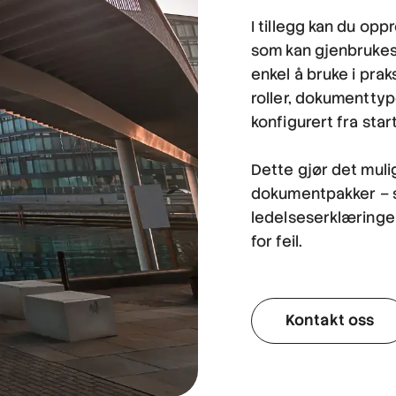
I tillegg kan du op
som kan gjenbrukes 
enkel å bruke i praks
roller, dokumenttyp
konfigurert fra star
Dette gjør det mul
dokumentpakker – s
ledelseserklæringer
for feil.
Kontakt oss