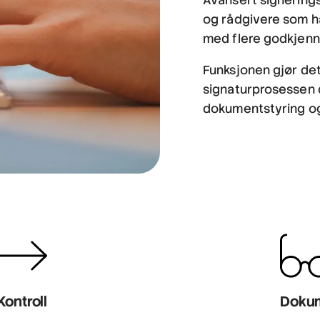
og rådgivere som h
med flere godkjenn
Funksjonen gjør de
signaturprosessen di
dokumentstyring og 
Kontroll
Doku