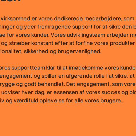
s virksomhed er vores dedikerede medarbejdere, som 
ninger og yder fremragende support for at sikre den 
se for vores kunder. Vores udviklingsteam arbejder m
g stræber konstant efter at forfine vores produkter 
ionalitet, sikkerhed og brugervenlighed.
vores supportteam klar til at imødekomme vores kund
engagement og spiller en afgørende rolle i at sikre, a
g trygge og godt behandlet. Det engagement, som vore
dviser hver dag, er essensen af vores succes og bidr
iv og værdifuld oplevelse for alle vores brugere.