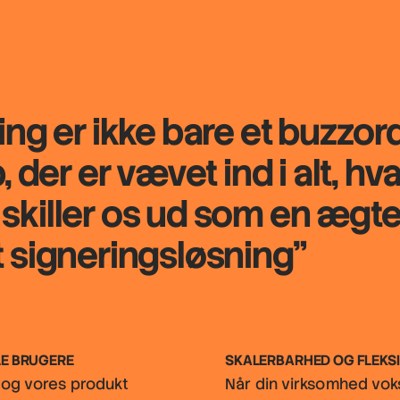
ng er ikke bare et buzzor
 der er vævet ind i alt, hva
i skiller os ud som en ægt
 signeringsløsning"
LE BRUGERE
SKALERBARHED OG FLEKSI
, og vores produkt
Når din virksomhed vok