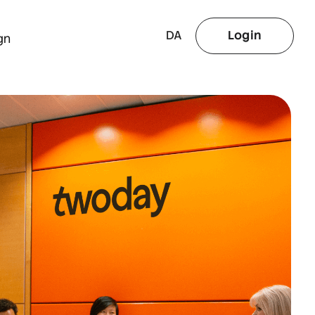
DA
Login
gn