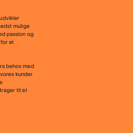
udvikler
bedst mulige
ed passion og
for at
ers behov med
t vores kunder
s
ager til at