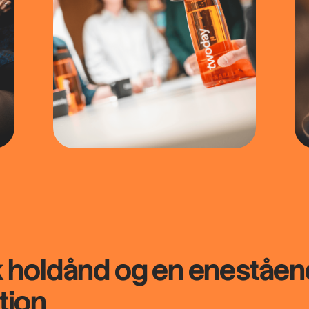
k
holdånd
og en eneståen
tion