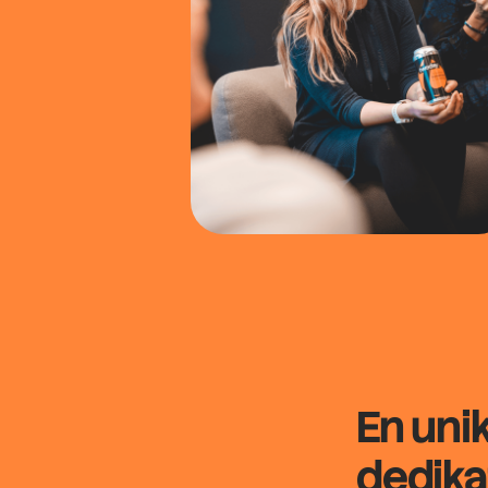
En uni
dedika