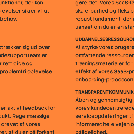
unktioner, der kan
gøre det. Vores SaaS-l
levelser sikrer vi, at
skalerbarhed og fleksibi
 behov.
robust fundament, der 
uanset om du er en star
UDDANNELSESRESSOURCE
strækker sig ud over
At styrke vores brugere 
undesupportteam er
omfattende ressourcer,
er rettidige og
træningsmaterialer for 
 problemfri oplevelse
effekt af vores SaaS-pr
onboarding-processen p
TRANSPARENT KOMMUNIK
Åben og gennemsigtig k
er aktivt feedback for
vores kundecentrerede 
odukt. Regelmæssige
serviceopdateringer til
 drevet af vores
informeret hele vejen og
er, at du er på forkant
pålidelighed..