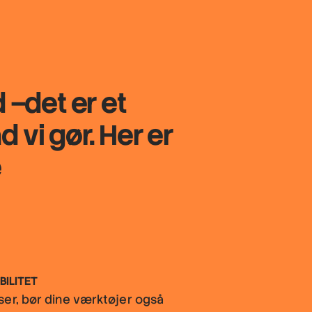
d
–det er et
d vi gør. Her er
e
BILITET
ser, bør dine værktøjer også