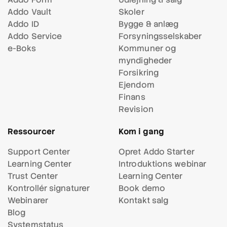
Addo Vault
Skoler
Addo ID
Bygge & anlæg
Addo Service
Forsynings
selskaber
e-Boks
Kommuner og
myndigheder
Forsikring
Ejendom
Finans
Revision
Ressourcer
Kom i gang
Support Center
Opret Addo Starter
Learning Center
Introduktions webinar
Trust Center
Learning Center
Kontrollér signaturer
Book demo
Webinarer
Kontakt salg
Blog
Systemstatus