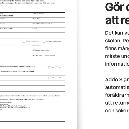
Gör 
att r
Det kan va
skolan. R
finns mån
måste und
informati
Addo Sign
automatise
föräldrar
att return
och säker