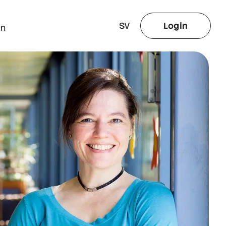
SV
Login
gn