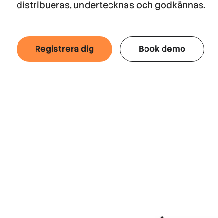
distribueras, undertecknas och godkännas.
Registrera dig
Book demo