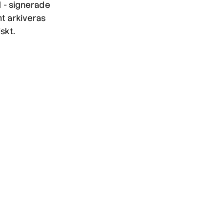
d - signerade
t arkiveras
skt.