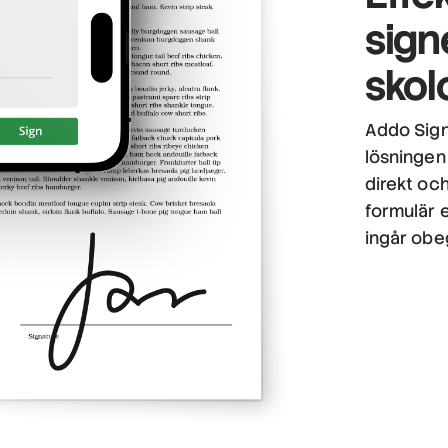
sign
skol
Addo Sign
lösningen 
direkt och
formulär 
ingår obe