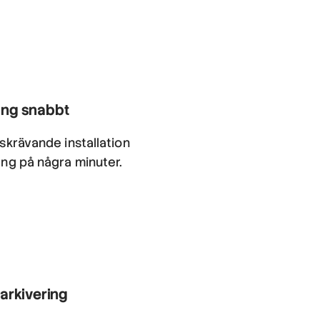
ång snabbt
dskrävande installation
ång på några minuter.
 arkivering