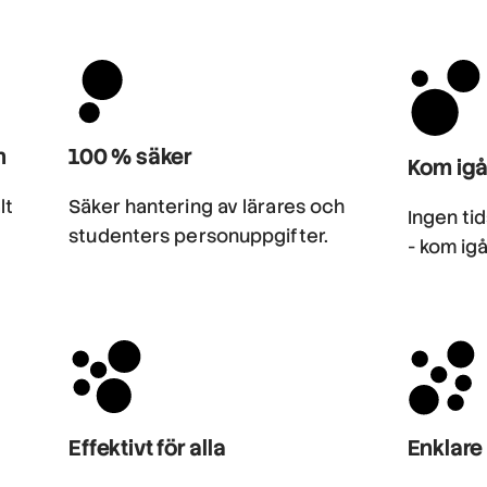
n
100 % säker
Kom ig
lt
Säker hantering av lärares och
Ingen ti
studenters personuppgifter.
- kom ig
Effektivt för alla
Enklare