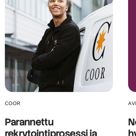
COOR
AV
Parannettu
N
rekrytointiprosessi ja
h