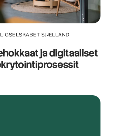
LIGSELSKABET SJÆLLAND
ehokkaat ja digitaaliset
ekrytointiprosessit