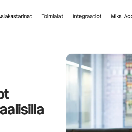
Asiakastarinat
Toimialat
Integraatiot
Miksi Ad
ot
alisilla