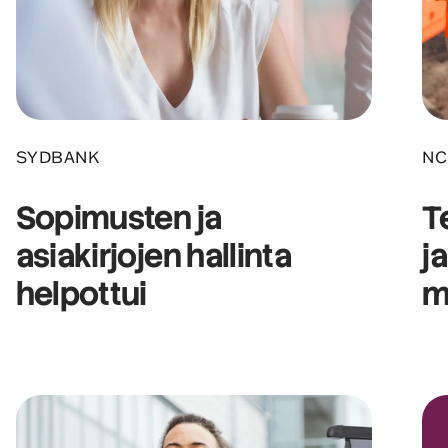
SYDBANK
NC
Sopimusten ja
T
asiakirjojen hallinta
j
helpottui
m