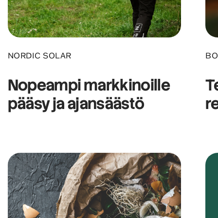
NORDIC SOLAR
BO
Nopeampi markkinoille
T
pääsy ja ajansäästö
r