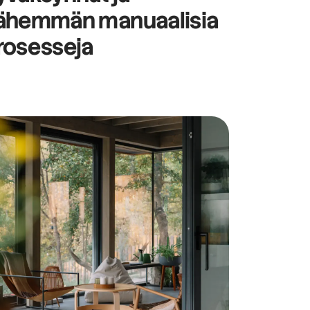
ähemmän manuaalisia
rosesseja