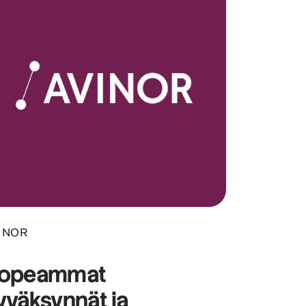
INOR
opeammat
yväksynnät
ja