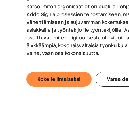
Katso, miten organisaatiot eri puolilla Poh
Addo Signia prosessien tehostamiseen, m
vähentämiseen ja sujuvamman kokemukse
asiakkaille ja työntekijöille työntekijöill
osoittavat, miten digitaalisesta allekirjoit
älykkäämpiä, kokonaisvaltaisia työnkulkuja -
vaihe, vaan osa kokonaisuutta.
Kokeile ilmaiseksi
Varaa d