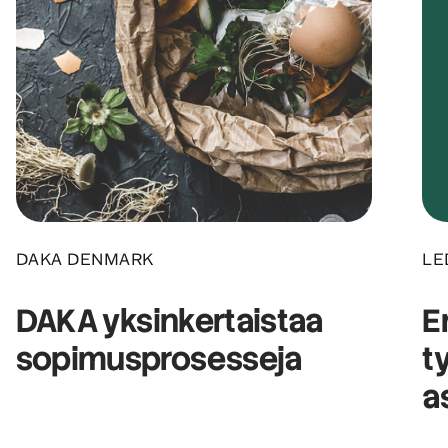
DAKA DENMARK
LE
DAKA
yksinkertaistaa
E
sopimusprosesseja
ty
a