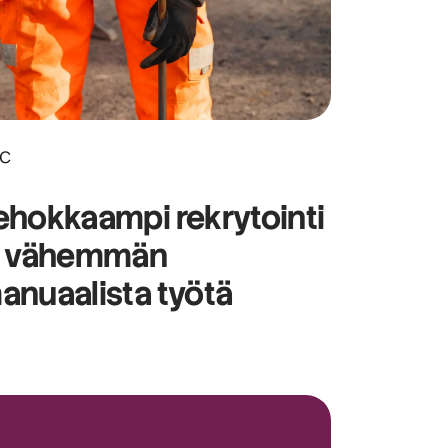
C
ehokkaampi rekrytointi
a vähemmän
anuaalista työtä