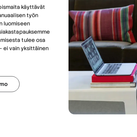
joismaita käyttävät
anuaalisen työn
n luomiseen
e. Asiakastapauksemme
tamisesta tulee osa
 ei vain yksittäinen
emo