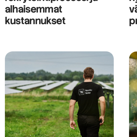
alhaisemmat
v
kustannukset
p