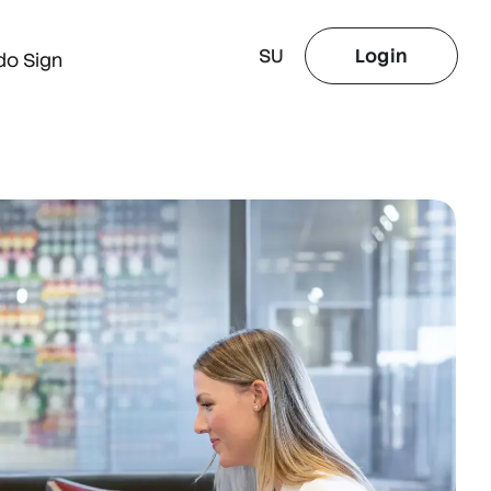
SU
Login
do Sign