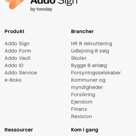
Produkt
Brancher
Addo Sign
HR & rekruttering
Addo Form
Udlejning & salg
Addo Vault
Skoler
Addo ID
Bygge & anlæg
Addo Service
Forsynings
selskaber
e-Boks
Kommuner og
myndigheder
Forsikring
Ejendom
Finans
Revision
Ressourcer
Kom i gang