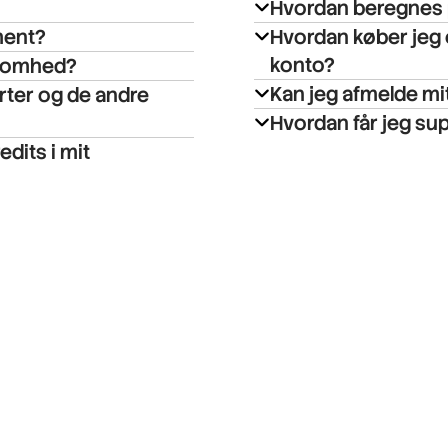
Hvordan beregnes p
ment?
Hvordan køber jeg e
konto?
ksomhed?
Kan jeg afmelde m
rter og de andre
Hvordan får jeg su
edits i mit