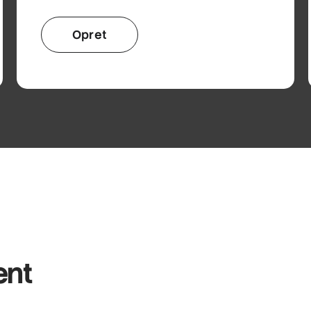
Opret
ent