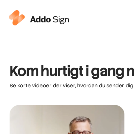
Kom hurtigt i gang 
Se korte videoer der viser, hvordan du sender digit