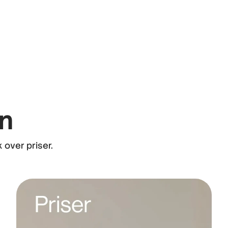
gn
 over priser.