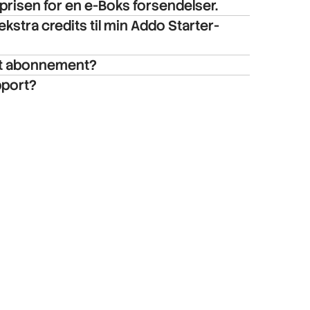
risen for en e-Boks forsendelser.
kstra credits til min Addo Starter-
it abonnement?
pport?