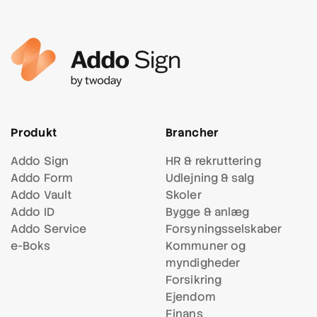
Produkt
Brancher
Addo Sign
HR & rekruttering
Addo Form
Udlejning & salg
Addo Vault
Skoler
Addo ID
Bygge & anlæg
Addo Service
Forsynings
selskaber
e-Boks
Kommuner og
myndigheder
Forsikring
Ejendom
Finans