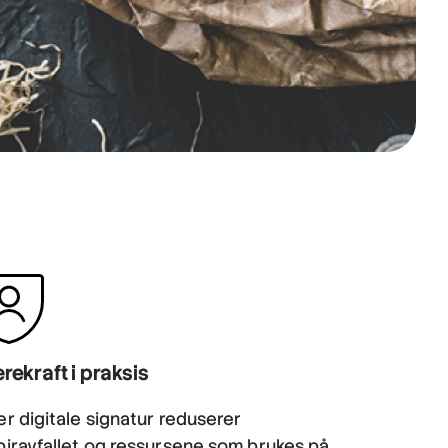
rekraft i praksis
r digitale signatur reduserer
piravfallet og ressursene som brukes på