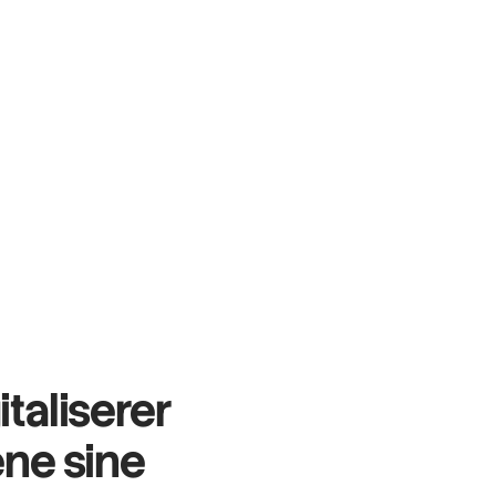
taliserer
ene sine