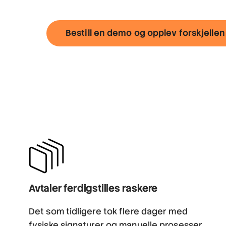
Bestill en demo og opplev forskjellen
Avtaler ferdigstilles raskere
Det som tidligere tok flere dager med
fysiske signaturer og manuelle prosesser,