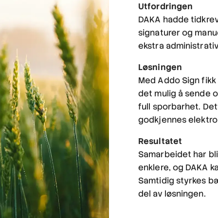
Utfordringen
DAKA hadde tidkrev
signaturer og manuel
ekstra administrati
Løsningen
Med Addo Sign fikk 
det mulig å sende o
full sporbarhet. De
godkjennes elektron
Resultatet
Samarbeidet har bli
enklere, og DAKA ka
Samtidig styrkes bæ
del av løsningen.