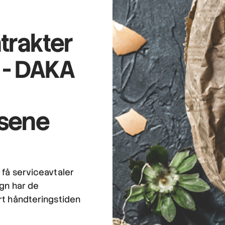
trakter
 -
DAKA
ssene
 få serviceavtaler
ign har de
rt håndteringstiden