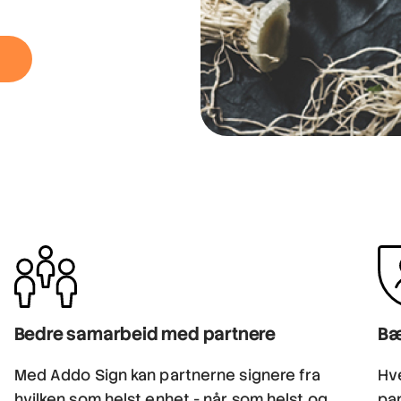
Bedre samarbeid med partnere
Bæ
Med Addo Sign kan partnerne signere fra
Hve
hvilken som helst enhet - når som helst og
pa