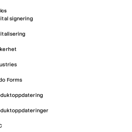
ics
ital signering
italisering
kkerhet
ustries
do Forms
oduktoppdatering
oduktoppdateringer
C