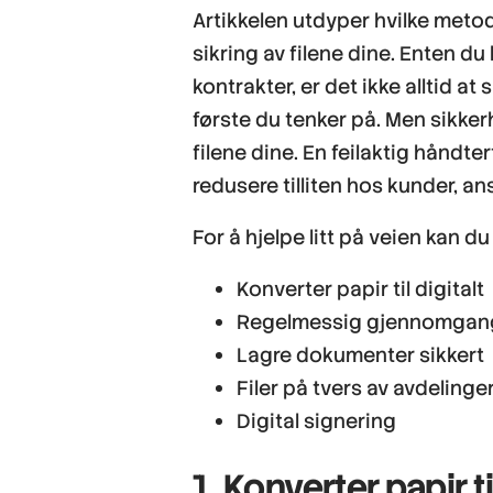
Artikkelen utdyper hvilke meto
sikring av filene dine. Enten du 
kontrakter, er det ikke alltid a
første du tenker på. Men sikker
filene dine. En feilaktig håndtert
redusere tilliten hos kunder, an
For å hjelpe litt på veien kan du
Konverter papir til digitalt
Regelmessig gjennomgang a
Lagre dokumenter sikkert
Filer på tvers av avdelinge
Digital signering
1. Konverter papir ti