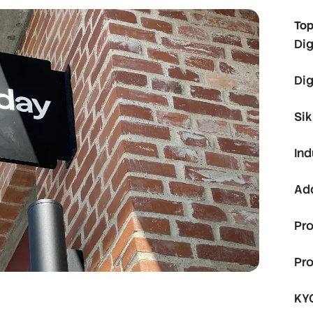
Top
Dig
Dig
Si
Ind
Ad
Pr
Pr
KY