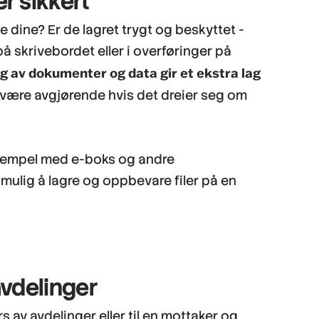
r sikkert
dine? Er de lagret trygt og beskyttet -
 på skrivebordet eller i overføringer på
ng av dokumenter og data gir et ekstra lag
 være avgjørende hvis det dreier seg om
sempel med e-boks og andre
mulig å lagre og oppbevare filer på en
 avdelinger
av avdelinger eller til en mottaker og