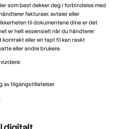
der som best dekker deg i forbindelse med
håndterer fakturaer, avtaler eller
t sikkerheten til dokumentene dine er det
het er helt essensielt når du håndterer
 kontrakt eller en tapt fil kan raskt
satte eller andre brukere.
 vurdere:
v tilgangstillatelser
r
l digitalt