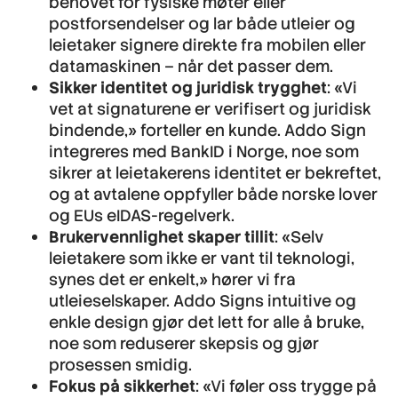
behovet for fysiske møter eller
postforsendelser og lar både utleier og
leietaker signere direkte fra mobilen eller
datamaskinen – når det passer dem.
Sikker identitet og juridisk trygghet
: «Vi
vet at signaturene er verifisert og juridisk
bindende,» forteller en kunde. Addo Sign
integreres med BankID i Norge, noe som
sikrer at leietakerens identitet er bekreftet,
og at avtalene oppfyller både norske lover
og EUs eIDAS-regelverk.
Brukervennlighet skaper tillit
: «Selv
leietakere som ikke er vant til teknologi,
synes det er enkelt,» hører vi fra
utleieselskaper. Addo Signs intuitive og
enkle design gjør det lett for alle å bruke,
noe som reduserer skepsis og gjør
prosessen smidig.
Fokus på sikkerhet
: «Vi føler oss trygge på