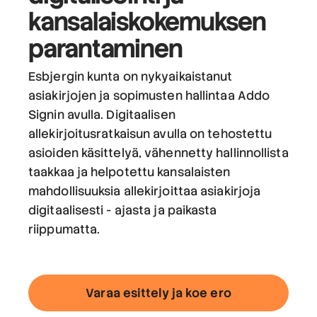
kansalaiskokemuksen
parantaminen
Esbjergin kunta on nykyaikaistanut
asiakirjojen ja sopimusten hallintaa Addo
Signin avulla. Digitaalisen
allekirjoitusratkaisun avulla on tehostettu
asioiden käsittelyä, vähennetty hallinnollista
taakkaa ja helpotettu kansalaisten
mahdollisuuksia allekirjoittaa asiakirjoja
digitaalisesti - ajasta ja paikasta
riippumatta.
Varaa esittely ja koe ero