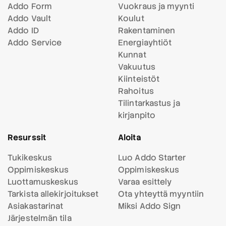
Addo Form
Vuokraus ja myynti
Addo Vault
Koulut
Addo ID
Rakentaminen
Addo Service
Energiayhtiöt
Kunnat
Vakuutus
Kiinteistöt
Rahoitus
Tilintarkastus ja
kirjanpito
Resurssit
Aloita
Tukikeskus
Luo Addo Starter
Oppimiskeskus
Oppimiskeskus
Luottamuskeskus
Varaa esittely
Tarkista allekirjoitukset
Ota yhteyttä myyntiin
Asiakastarinat
Miksi Addo Sign
Järjestelmän tila