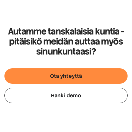
Autamme tanskalaisia kuntia
-
pitäisikö meidän auttaa myös
sinun
kuntaasi
?
Ota yhteyttä
Hanki demo