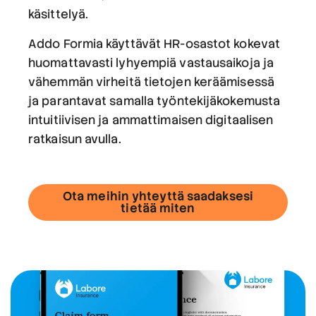
käsittelyä.
Addo Formia käyttävät HR-osastot kokevat
huomattavasti lyhyempiä vastausaikoja ja
vähemmän virheitä tietojen keräämisessä
ja parantavat samalla työntekijäkokemusta
intuitiivisen ja ammattimaisen digitaalisen
ratkaisun avulla.
Ota meihin yhteyttä saadaksesi
tietää miten