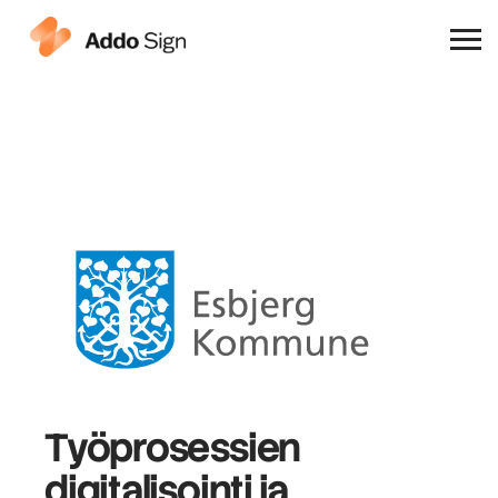
Miksi Addo Sign
Työprosessien
digitalisointi ja