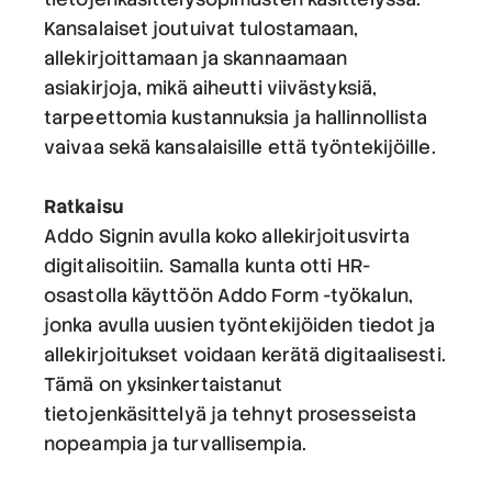
Kansalaiset joutuivat tulostamaan,
allekirjoittamaan ja skannaamaan
asiakirjoja, mikä aiheutti viivästyksiä,
tarpeettomia kustannuksia ja hallinnollista
vaivaa sekä kansalaisille että työntekijöille.
Ratkaisu
Addo Signin avulla koko allekirjoitusvirta
digitalisoitiin. Samalla kunta otti HR-
osastolla käyttöön Addo Form -työkalun,
jonka avulla uusien työntekijöiden tiedot ja
allekirjoitukset voidaan kerätä digitaalisesti.
Tämä on yksinkertaistanut
tietojenkäsittelyä ja tehnyt prosesseista
nopeampia ja turvallisempia.