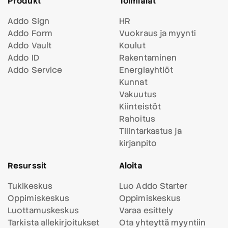
Produkt
Toimialat
Addo Sign
HR
Addo Form
Vuokraus ja myynti
Addo Vault
Koulut
Addo ID
Rakentaminen
Addo Service
Energiayhtiöt
Kunnat
Vakuutus
Kiinteistöt
Rahoitus
Tilintarkastus ja
kirjanpito
Resurssit
Aloita
Tukikeskus
Luo Addo Starter
Oppimiskeskus
Oppimiskeskus
Luottamuskeskus
Varaa esittely
Tarkista allekirjoitukset
Ota yhteyttä myyntiin