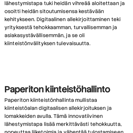
lähestymistapa tuki heidän vihreää aloitettaan ja
osoitti heidän sitoutumisensa kestävään
kehitykseen. Digitaalinen allekirjoittaminen teki
yrityksestä tehokkaamman, turvallisemman ja
asiakasystävällisemmän, ja se oli
kiinteistönvälityksen tulevaisuutta.
Paperiton
kiinteistöhallinto
Paperiton kiinteistönhallinta mullistaa
kiinteistöalan digitaalisen allekirjoituksen ja
lomakkeiden avulla. Tämä innovatiivinen
lähestymistapa lisää merkittävästi tehokkuutta,
nopeuttaa liiketoimia ja vähentää tulostamiseen