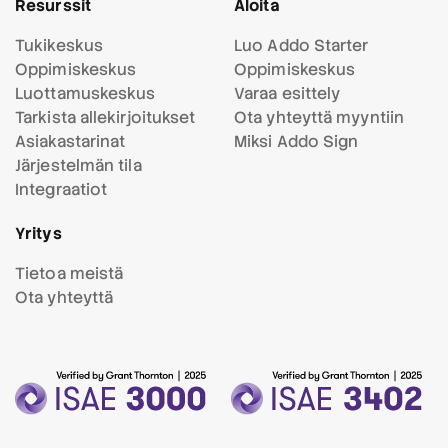
Resurssit
Aloita
Tukikeskus
Luo Addo Starter
Oppimiskeskus
Oppimiskeskus
Luottamuskeskus
Varaa esittely
Tarkista allekirjoitukset
Ota yhteyttä myyntiin
Asiakastarinat
Miksi Addo Sign
Järjestelmän tila
Integraatiot
Yritys
Tietoa meistä
Ota yhteyttä