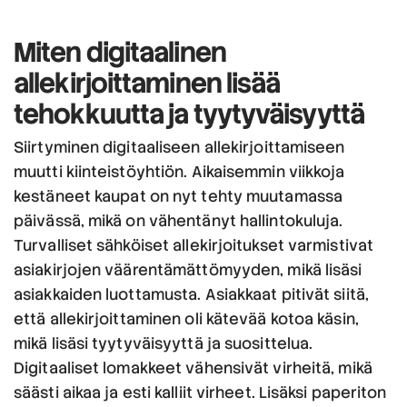
Miten digitaalinen
allekirjoittaminen lisää
tehokkuutta
ja
tyytyväisyyttä
Siirtyminen digitaaliseen allekirjoittamiseen
muutti kiinteistöyhtiön. Aikaisemmin viikkoja
kestäneet kaupat on nyt tehty muutamassa
päivässä, mikä on vähentänyt hallintokuluja.
Turvalliset sähköiset allekirjoitukset varmistivat
asiakirjojen väärentämättömyyden, mikä lisäsi
asiakkaiden luottamusta. Asiakkaat pitivät siitä,
että allekirjoittaminen oli kätevää kotoa käsin,
mikä lisäsi tyytyväisyyttä ja suosittelua.
Digitaaliset lomakkeet vähensivät virheitä, mikä
säästi aikaa ja esti kalliit virheet. Lisäksi paperiton