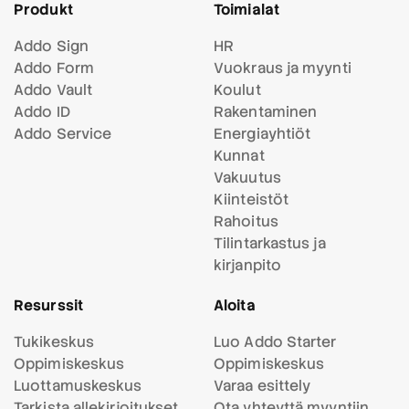
Produkt
Toimialat
Addo Sign
HR
Addo Form
Vuokraus ja myynti
Addo Vault
Koulut
Addo ID
Rakentaminen
Addo Service
Energiayhtiöt
Kunnat
Vakuutus
Kiinteistöt
Rahoitus
Tilintarkastus ja
kirjanpito
Resurssit
Aloita
Tukikeskus
Luo Addo Starter
Oppimiskeskus
Oppimiskeskus
Luottamuskeskus
Varaa esittely
Tarkista allekirjoitukset
Ota yhteyttä myyntiin