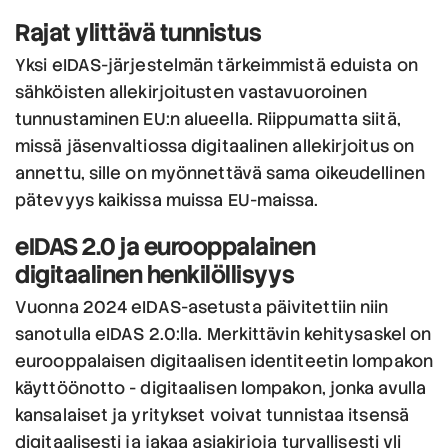
Rajat ylittävä tunnistus
Yksi eIDAS-järjestelmän tärkeimmistä eduista on
sähköisten allekirjoitusten vastavuoroinen
tunnustaminen EU:n alueella. Riippumatta siitä,
missä jäsenvaltiossa digitaalinen allekirjoitus on
annettu, sille on myönnettävä sama oikeudellinen
pätevyys kaikissa muissa EU-maissa.
eIDAS 2.0 ja eurooppalainen
digitaalinen henkilöllisyys
Vuonna 2024 eIDAS-asetusta päivitettiin niin
sanotulla eIDAS 2.0:lla. Merkittävin kehitysaskel on
eurooppalaisen digitaalisen identiteetin lompakon
käyttöönotto - digitaalisen lompakon, jonka avulla
kansalaiset ja yritykset voivat tunnistaa itsensä
digitaalisesti ja jakaa asiakirjoja turvallisesti yli