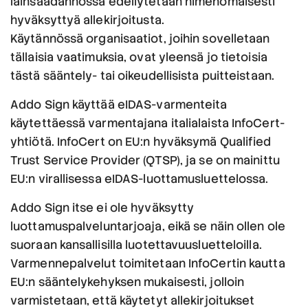
lainsäädännössä edellytetään nimenomaisesti
hyväksyttyä allekirjoitusta.
Käytännössä organisaatiot, joihin sovelletaan
tällaisia vaatimuksia, ovat yleensä jo tietoisia
tästä sääntely- tai oikeudellisista puitteistaan.
Addo Sign käyttää eIDAS-varmenteita
käytettäessä varmentajana italialaista InfoCert-
yhtiötä. InfoCert on EU:n hyväksymä Qualified
Trust Service Provider (QTSP), ja se on mainittu
EU:n virallisessa eIDAS-luottamusluettelossa.
Addo Sign itse ei ole hyväksytty
luottamuspalveluntarjoaja, eikä se näin ollen ole
suoraan kansallisilla luotettavuusluetteloilla.
Varmennepalvelut toimitetaan InfoCertin kautta
EU:n sääntelykehyksen mukaisesti, jolloin
varmistetaan, että käytetyt allekirjoitukset