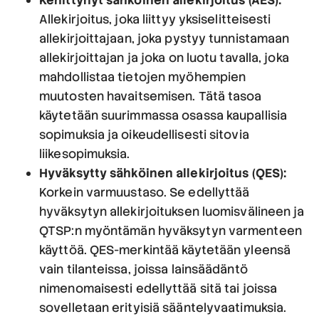
Allekirjoitus, joka liittyy yksiselitteisesti
allekirjoittajaan, joka pystyy tunnistamaan
allekirjoittajan ja joka on luotu tavalla, joka
mahdollistaa tietojen myöhempien
muutosten havaitsemisen. Tätä tasoa
käytetään suurimmassa osassa kaupallisia
sopimuksia ja oikeudellisesti sitovia
liikesopimuksia.
Hyväksytty sähköinen allekirjoitus (QES):
Korkein varmuustaso. Se edellyttää
hyväksytyn allekirjoituksen luomisvälineen ja
QTSP:n myöntämän hyväksytyn varmenteen
käyttöä. QES-merkintää käytetään yleensä
vain tilanteissa, joissa lainsäädäntö
nimenomaisesti edellyttää sitä tai joissa
sovelletaan erityisiä sääntelyvaatimuksia.