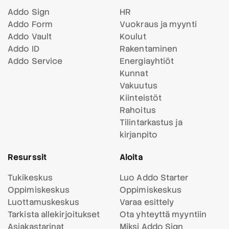
Addo Sign
HR
Addo Form
Vuokraus ja myynti
Addo Vault
Koulut
Addo ID
Rakentaminen
Addo Service
Energiayhtiöt
Kunnat
Vakuutus
Kiinteistöt
Rahoitus
Tilintarkastus ja
kirjanpito
Resurssit
Aloita
Tukikeskus
Luo Addo Starter
Oppimiskeskus
Oppimiskeskus
Luottamuskeskus
Varaa esittely
Tarkista allekirjoitukset
Ota yhteyttä myyntiin
Asiakastarinat
Miksi Addo Sign