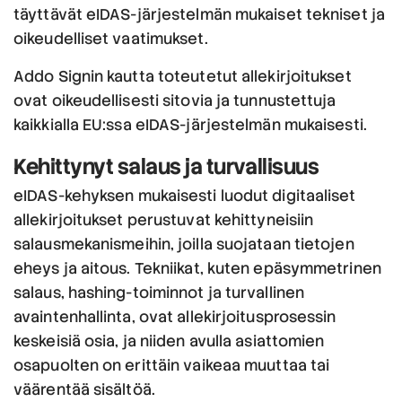
täyttävät eIDAS-järjestelmän mukaiset tekniset ja
oikeudelliset vaatimukset.
Addo Signin kautta toteutetut allekirjoitukset
ovat oikeudellisesti sitovia ja tunnustettuja
kaikkialla EU:ssa eIDAS-järjestelmän mukaisesti.
Kehittynyt salaus ja turvallisuus
eIDAS-kehyksen mukaisesti luodut digitaaliset
allekirjoitukset perustuvat kehittyneisiin
salausmekanismeihin, joilla suojataan tietojen
eheys ja aitous. Tekniikat, kuten epäsymmetrinen
salaus, hashing-toiminnot ja turvallinen
avaintenhallinta, ovat allekirjoitusprosessin
keskeisiä osia, ja niiden avulla asiattomien
osapuolten on erittäin vaikeaa muuttaa tai
väärentää sisältöä.