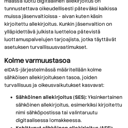
maassa luotu digitaalinen allekirjoitus on
tunnustettava oikeudellisesti päteväksi kaikissa
muissa jäsenvaltioissa - aivan kuten käsin
kirjoitettu allekirjoitus. Kunkin jäsenvaltion on
ylläpidettävä julkista luetteloa pätevistä
luottamuspalvelujen tarjoajista, jotka täyttävät
asetuksen turvallisuusvaatimukset.
Kolme varmuustasoa
eIDAS-järjestelmässä määritellään kolme
sähköisen allekirjoituksen tasoa, joiden
turvallisuus ja oikeusvaikutukset kasvavat:
Sähköinen allekirjoitus (SES):
Yksinkertainen
sähköinen allekirjoitus, esimerkiksi kirjoitettu
nimi sähköpostissa tai valintaruutu
digitaalisessa lomakkeessa.
Kehittynyt sähköinen allekirjoitus (AES):