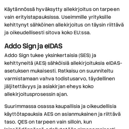
Käytännössä hyväksytty allekirjoitus on tarpeen
vain erityistapauksissa. Useimmille yrityksille
kehittynyt sähköinen allekirjoitus on täysin riittävä
ja oikeudellisesti sitova koko EU:ssa.
Addo Sign ja eIDAS
Addo Sign tukee yksinkertaisia (SES) ja
kehittyneitä (AES) sähköisiä allekirjoituksia eIDAS-
asetuksen mukaisesti. Ratkaisu on suunniteltu
varmistamaan vahva todistusarvo, täydellinen
jäljitettävyys ja asiakirjan eheys koko
allekirjoitusprosessin ajan.
Suurimmassa osassa kaupallisia ja oikeudellisia
käyttötapauksia AES on asianmukainen ja riittävä
taso. QES on tarpeen vain silloin, kun