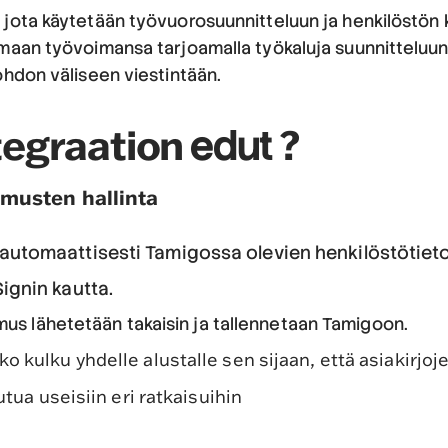
jota käytetään työvuorosuunnitteluun ja henkilöstön k
imaan työvoimansa tarjoamalla työkaluja suunnitteluu
ohdon väliseen viestintään.
tegraation
?
edut
musten hallinta
utomaattisesti Tamigossa olevien henkilöstötietoj
ignin kautta.
imus lähetetään takaisin ja tallennetaan Tamigoon.
 kulku yhdelle alustalle sen sijaan, että asiakirjoje
autua useisiin eri ratkaisuihin