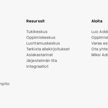
Resurssit
Aloita
Tukikeskus
Luo Addo
Oppimiskeskus
Oppimis
Luottamuskeskus
Varaa esi
Tarkista allekirjoitukset
Ota yhte
Asiakastarinat
Miksi Ad
Järjestelmän tila
Integraatiot
anpito