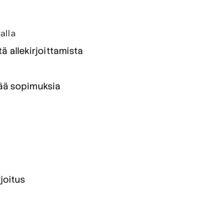
alla
tä allekirjoittamista
tää sopimuksia
joitus