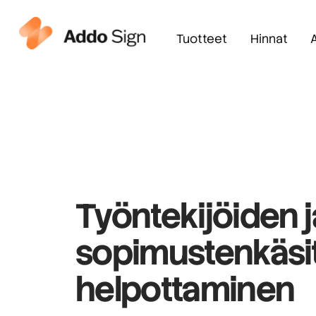
Tuotteet
Hinnat
Työntekijöiden j
sopimusten
käsi
helpottaminen