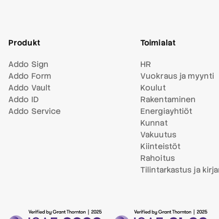
Produkt
Toimialat
Addo Sign
HR
Addo Form
Vuokraus ja myynti
Addo Vault
Koulut
Addo ID
Rakentaminen
Addo Service
Energiayhtiöt
Kunnat
Vakuutus
Kiinteistöt
Rahoitus
Tilintarkastus ja kirj