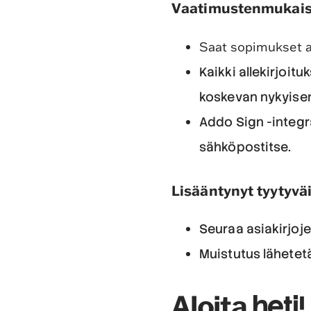
Vaatimustenmukaisu
Saat sopimukset all
Kaikki allekirjoitu
koskevan nykyise
Addo Sign -integr
sähköpostitse.
Lisääntynyt tyytyvä
Seuraa asiakirjoje
Muistutus lähetetä
Aloita
heti!