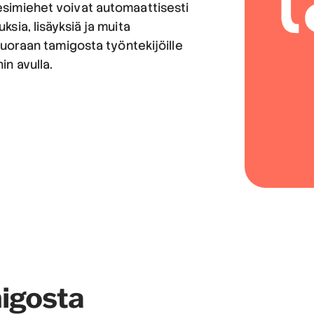
 esimiehet voivat automaattisesti
ksia, lisäyksiä ja muita
 suoraan tamigosta työntekijöille
in avulla.
igosta