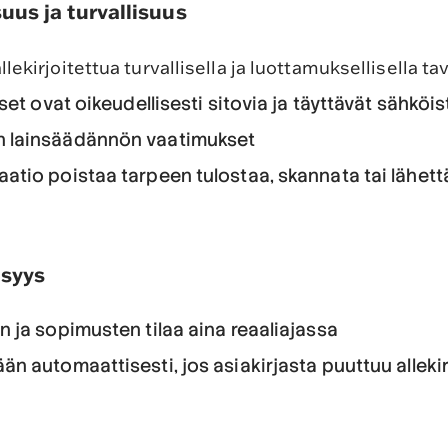
us ja turvallisuus
ekirjoitettua turvallisella ja luottamuksellisella tav
kset ovat oikeudellisesti sitovia ja täyttävät sähköis
n lainsäädännön vaatimukset
aatio poistaa tarpeen tulostaa, skannata tai lähet
isyys
n ja sopimusten tilaa aina reaaliajassa
än automaattisesti, jos asiakirjasta puuttuu allekir