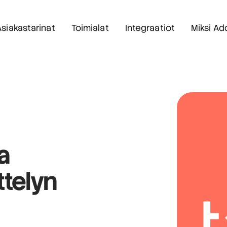
Asiakastarinat
Toimialat
Integraatiot
Miksi Ad
a
ttelyn