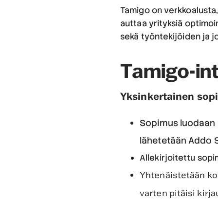
Tamigo on verkkoalusta, 
auttaa yrityksiä optimo
sekä työntekijöiden ja j
Tamigo-in
Yksinkertainen sopi
Sopimus luodaan a
lähetetään Addo S
Allekirjoitettu sop
Yhtenäistetään koko
varten pitäisi kirj