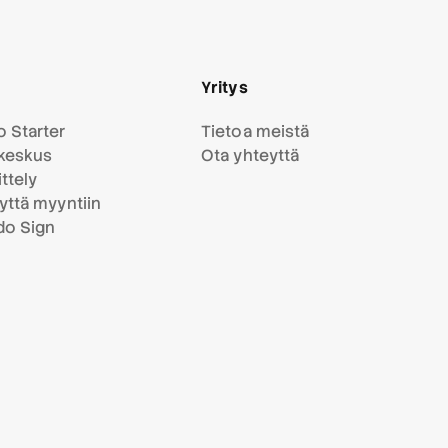
Yritys
 Starter
Tietoa meistä
keskus
Ota yhteyttä
ttely
yttä myyntiin
do Sign