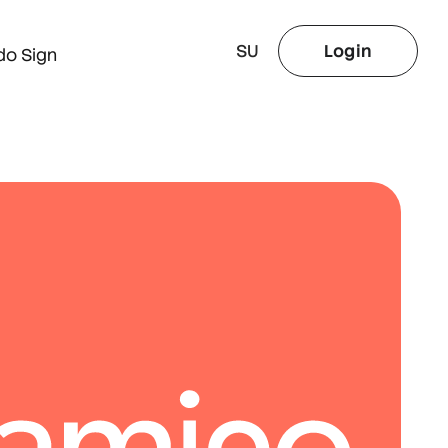
SU
Login
do Sign