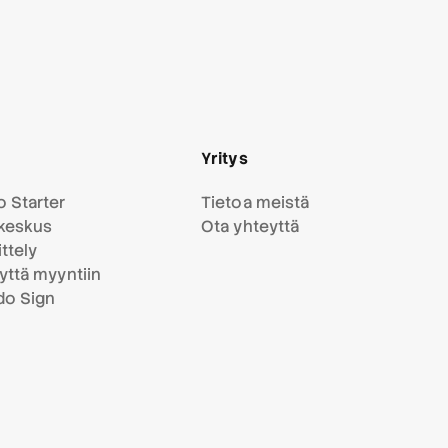
Yritys
 Starter
Tietoa meistä
keskus
Ota yhteyttä
ttely
yttä myyntiin
do Sign