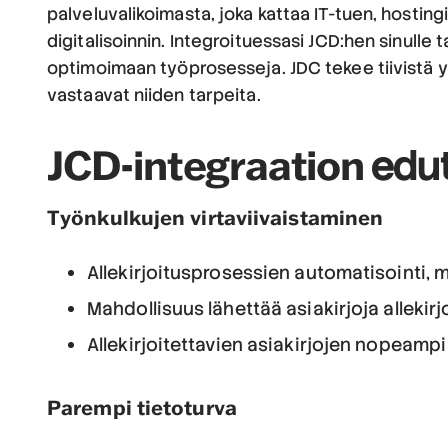
palveluvalikoimasta, joka kattaa IT-tuen, hosting
digitalisoinnin. Integroituessasi JCD:hen sinulle 
optimoimaan työprosesseja. JDC tekee tiivistä yht
vastaavat niiden tarpeita.
JCD-integraation
edu
Työnkulkujen virtaviivaistaminen
Allekirjoitusprosessien automatisointi, 
Mahdollisuus lähettää asiakirjoja allekirj
Allekirjoitettavien asiakirjojen nopeampi 
Parempi tietoturva