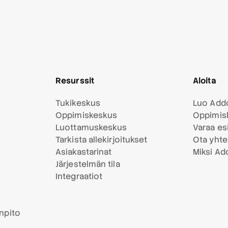
Resurssit
Aloita
Tukikeskus
Luo Addo
Oppimiskeskus
Oppimis
Luottamuskeskus
Varaa esi
Tarkista allekirjoitukset
Ota yhte
Asiakastarinat
Miksi Ad
Järjestelmän tila
Integraatiot
anpito