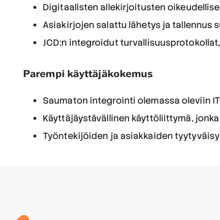
Digitaalisten allekirjoitusten oikeudell
Asiakirjojen salattu lähetys ja tallennus 
JCD:n integroidut turvallisuusprotokollat,
Parempi käyttäjäkokemus
Saumaton integrointi olemassa oleviin IT
Käyttäjäystävällinen käyttöliittymä, jonka
Työntekijöiden ja asiakkaiden tyytyväis