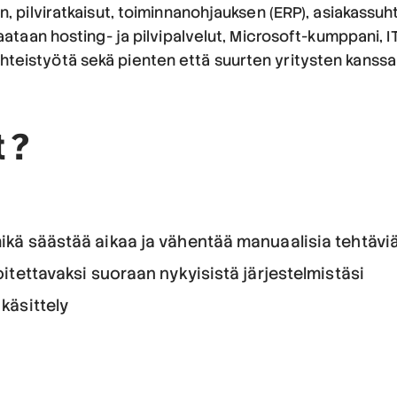
in, pilviratkaisut, toiminnanohjauksen (ERP), asiakassuh
taataan hosting- ja pilvipalvelut, Microsoft-kumppani, I
eistyötä sekä pienten että suurten yritysten kanssa ja
?
t
mikä säästää aikaa ja vähentää manuaalisia tehtävi
oitettavaksi suoraan nykyisistä järjestelmistäsi
käsittely