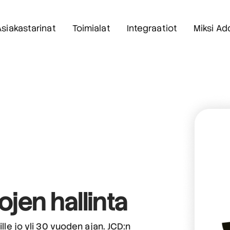
Asiakastarinat
Toimialat
Integraatiot
Miksi Ad
ojen hallinta
ille jo yli 30 vuoden ajan. JCD:n