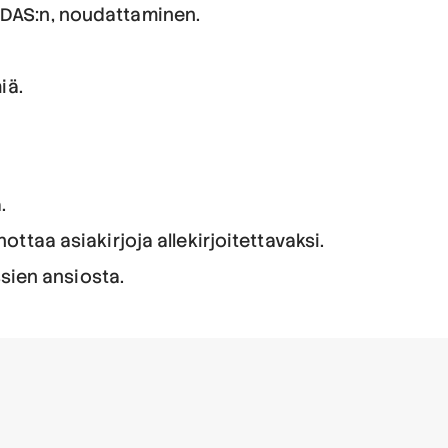
eIDAS:n, noudattaminen.
iä.
.
ottaa asiakirjoja allekirjoitettavaksi.
sien ansiosta.