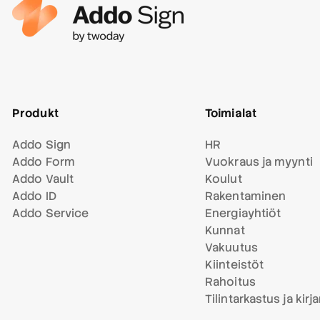
Produkt
Toimialat
Addo Sign
HR
Addo Form
Vuokraus ja myynti
Addo Vault
Koulut
Addo ID
Rakentaminen
Addo Service
Energiayhtiöt
Kunnat
Vakuutus
Kiinteistöt
Rahoitus
Tilintarkastus ja kirj