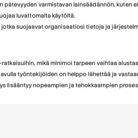
isen pätevyyden varmistavan lainsäädännön, kuten 
suojaa luvattomalta käytöltä.
 jotka suojaavat organisaatiosi tietoja ja järjestelm
-ratkaisuihin, mikä minimoi tarpeen vaihtaa alustaa
 avulla työntekijöiden on helppo lähettää ja vastaan
yys lisääntyy nopeampien ja tehokkaampien proses