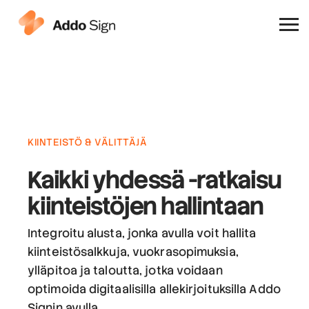
Miksi Addo Sign
KIINTEISTÖ & VÄLITTÄJÄ
Kaikki yhdessä -ratkaisu
kiinteistöjen hallintaan
Integroitu alusta, jonka avulla voit hallita
kiinteistösalkkuja, vuokrasopimuksia,
ylläpitoa ja taloutta, jotka voidaan
optimoida digitaalisilla allekirjoituksilla Addo
Signin avulla.