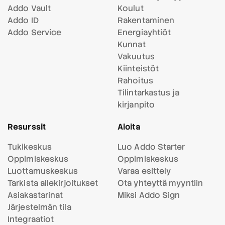
Addo Vault
Koulut
Addo ID
Rakentaminen
Addo Service
Energiayhtiöt
Kunnat
Vakuutus
Kiinteistöt
Rahoitus
Tilintarkastus ja
kirjanpito
Resurssit
Aloita
Tukikeskus
Luo Addo Starter
Oppimiskeskus
Oppimiskeskus
Luottamuskeskus
Varaa esittely
Tarkista allekirjoitukset
Ota yhteyttä myyntiin
Asiakastarinat
Miksi Addo Sign
Järjestelmän tila
Integraatiot