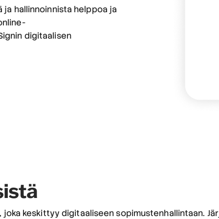
 ja hallinnoinnista helppoa ja
online-
ignin digitaalisen
istä
, joka keskittyy digitaaliseen sopimustenhallintaan. Jä