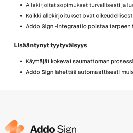
Allekirjoitat sopimukset turvallisesti ja l
Kaikki allekirjoitukset ovat oikeudellise
Addo Sign -integraatio poistaa tarpeen 
Lisääntynyt tyytyväisyys
Käyttäjät kokevat saumattoman prosessin,
Addo Sign lähettää automaattisesti muistu