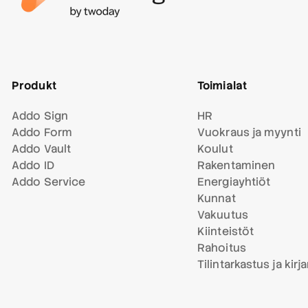
Produkt
Toimialat
Addo Sign
HR
Addo Form
Vuokraus ja myynti
Addo Vault
Koulut
Addo ID
Rakentaminen
Addo Service
Energiayhtiöt
Kunnat
Vakuutus
Kiinteistöt
Rahoitus
Tilintarkastus ja kirj