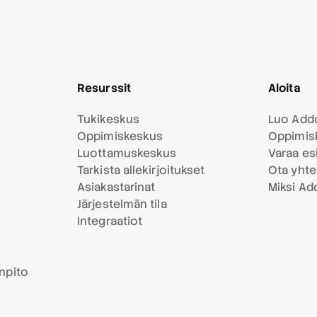
Resurssit
Aloita
Tukikeskus
Luo Addo
Oppimiskeskus
Oppimis
Luottamuskeskus
Varaa esi
Tarkista allekirjoitukset
Ota yhte
Asiakastarinat
Miksi Ad
Järjestelmän tila
Integraatiot
anpito