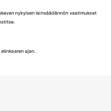
a koskevan nykyisen lainsäädännön vaatimukset
stitse.
elinkaaren ajan.