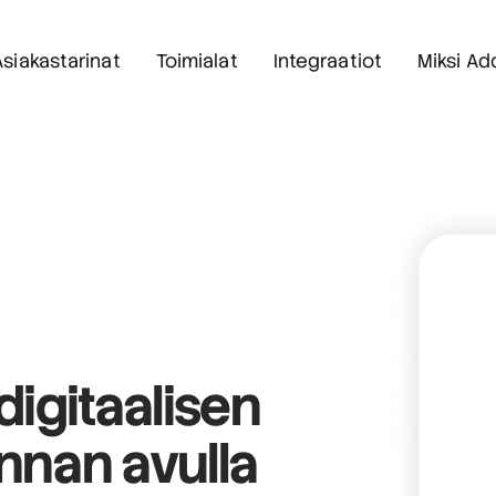
Asiakastarinat
Toimialat
Integraatiot
Miksi Ad
digitaalisen
innan
avulla