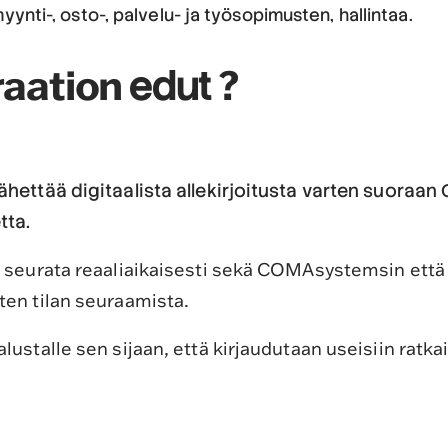
nti-, osto-, palvelu- ja työsopimusten, hallintaa.
aation
?
edut
ähettää digitaalista allekirjoitusta varten suoraa
tta.
a seurata reaaliaikaisesti sekä COMAsystemsin että
ten tilan seuraamista.
ustalle sen sijaan, että kirjaudutaan useisiin ratkais