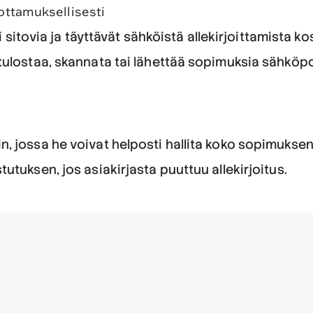
uottamuksellisesti
sti sitovia ja täyttävät sähköistä allekirjoittamist
tulostaa, skannata tai lähettää sopimuksia sähköpo
 jossa he voivat helposti hallita koko sopimuksen 
tuksen, jos asiakirjasta puuttuu allekirjoitus.