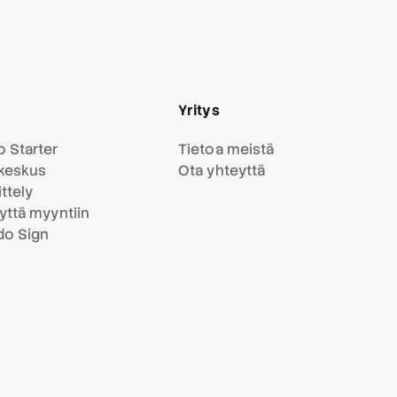
Yritys
 Starter
Tietoa meistä
keskus
Ota yhteyttä
ttely
yttä myyntiin
do Sign