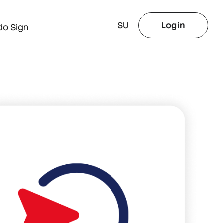
SU
Login
do Sign